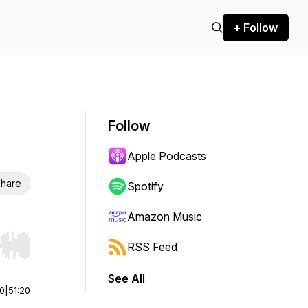
+ Follow
Follow
Apple Podcasts
hare
Spotify
Amazon Music
RSS Feed
r end. Hold shift to jump forward or backward.
See All
00
|
51:20