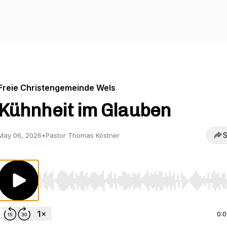
Freie Christengemeinde Wels
Kühnheit im Glauben
S
May 06, 2026
•
Pastor Thomas Köstner
Use Left/Right to seek, Home/End to jump to start o
0: